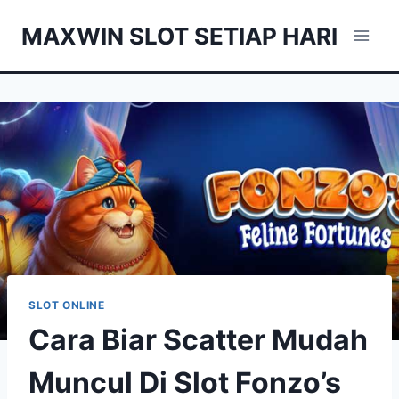
Skip
MAXWIN SLOT SETIAP HARI
to
content
SLOT ONLINE
Cara Biar Scatter Mudah
Muncul Di Slot Fonzo’s