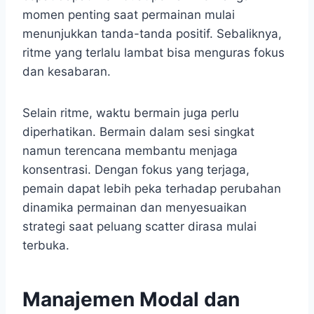
momen penting saat permainan mulai
menunjukkan tanda-tanda positif. Sebaliknya,
ritme yang terlalu lambat bisa menguras fokus
dan kesabaran.
Selain ritme, waktu bermain juga perlu
diperhatikan. Bermain dalam sesi singkat
namun terencana membantu menjaga
konsentrasi. Dengan fokus yang terjaga,
pemain dapat lebih peka terhadap perubahan
dinamika permainan dan menyesuaikan
strategi saat peluang scatter dirasa mulai
terbuka.
Manajemen Modal dan