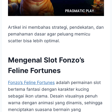
Artikel ini membahas strategi, pendekatan, dan
pemahaman dasar agar peluang memicu
scatter bisa lebih optimal.
Mengenal Slot Fonzo’s
Feline Fortunes
Fonzo’s Feline Fortunes
adalah permainan slot
bertema fantasi dengan karakter kucing
sebagai ikon utama. Desain visualnya penuh
warna dengan animasi yang dinamis, sehingga
menciptakan suasana bermain yang