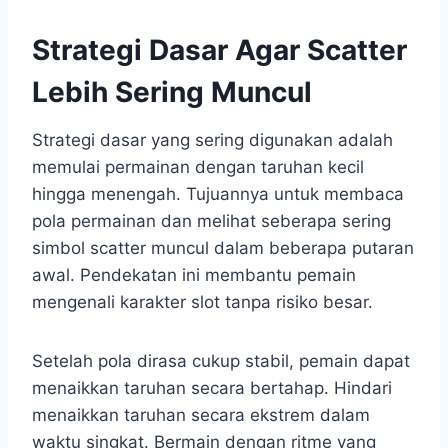
Strategi Dasar Agar Scatter
Lebih Sering Muncul
Strategi dasar yang sering digunakan adalah
memulai permainan dengan taruhan kecil
hingga menengah. Tujuannya untuk membaca
pola permainan dan melihat seberapa sering
simbol scatter muncul dalam beberapa putaran
awal. Pendekatan ini membantu pemain
mengenali karakter slot tanpa risiko besar.
Setelah pola dirasa cukup stabil, pemain dapat
menaikkan taruhan secara bertahap. Hindari
menaikkan taruhan secara ekstrem dalam
waktu singkat. Bermain dengan ritme yang