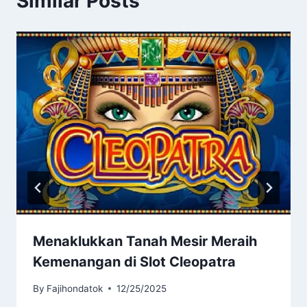
Similar Posts
Menaklukkan Tanah Mesir Meraih
Kemenangan di Slot Cleopatra
By
Fajihondatok
12/25/2025