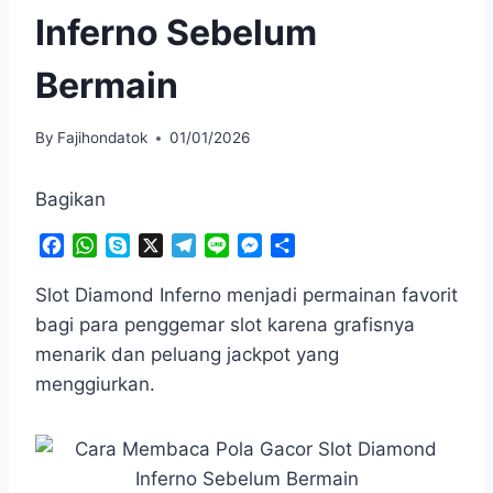
Inferno Sebelum
Bermain
By
Fajihondatok
01/01/2026
Bagikan
F
W
S
X
T
L
M
S
a
h
k
e
i
e
h
c
a
y
l
n
s
a
Slot Diamond Inferno menjadi permainan favorit
e
t
p
e
e
s
r
bagi para penggemar slot karena grafisnya
b
s
e
g
e
e
menarik dan peluang jackpot yang
o
A
r
n
menggiurkan.
o
p
a
g
k
p
m
e
r