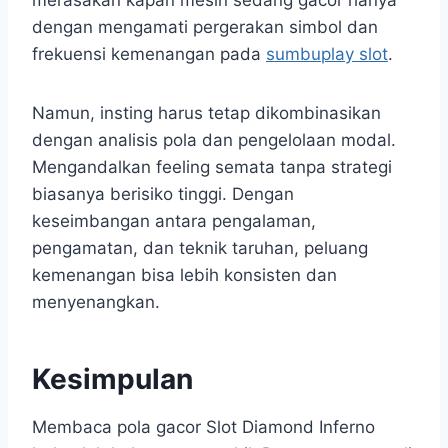
dengan mengamati pergerakan simbol dan
frekuensi kemenangan pada
sumbuplay slot
.
Namun, insting harus tetap dikombinasikan
dengan analisis pola dan pengelolaan modal.
Mengandalkan feeling semata tanpa strategi
biasanya berisiko tinggi. Dengan
keseimbangan antara pengalaman,
pengamatan, dan teknik taruhan, peluang
kemenangan bisa lebih konsisten dan
menyenangkan.
Kesimpulan
Membaca pola gacor Slot Diamond Inferno