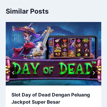
Similar Posts
Slot Day of Dead Dengan Peluang
Jackpot Super Besar