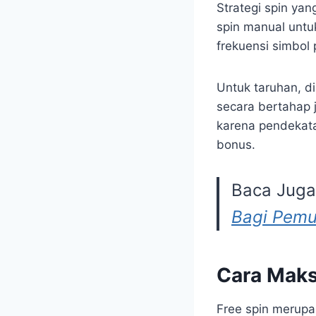
Strategi spin ya
spin manual unt
frekuensi simbo
Untuk taruhan, d
secara bertahap 
karena pendekata
bonus.
Baca Jug
Bagi Pemu
Cara Maks
Free spin merupak