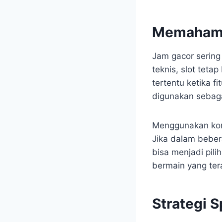
Memahami 
Jam gacor sering 
teknis, slot tet
tertentu ketika fi
digunakan sebaga
Menggunakan kons
Jika dalam beber
bisa menjadi pil
bermain yang ter
Strategi 