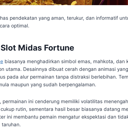
ahas pendekatan yang aman, terukur, dan informatif unt
cara optimal.
Slot Midas Fortune
ne
biasanya menghadirkan simbol emas, mahkota, dan k
on utama. Desainnya dibuat cerah dengan animasi yang
s pada alur permainan tanpa distraksi berlebihan. Tema
mula maupun yang sudah berpengalaman.
r, permainan ini cenderung memiliki volatilitas meneng
 cukup rutin, sementara hasil besar biasanya datang mel
r ini membantu pemain mengatur ekspektasi dan tidak
 taruhan.