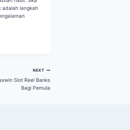
tian hasil. Jika
k adalah langkah
 pengalaman
NEXT
xwin Slot Reel Banks
Bagi Pemula