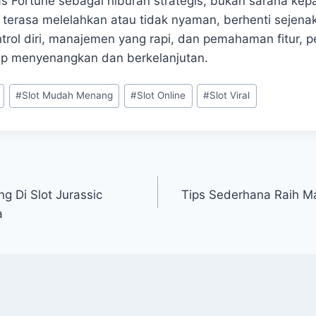
 Fortune sebagai hiburan strategis, bukan sarana kepas
terasa melelahkan atau tidak nyaman, berhenti sejena
ntrol diri, manajemen yang rapi, dan pemahaman fitur,
ap menyenangkan dan berkelanjutan.
#
Slot Mudah Menang
#
Slot Online
#
Slot Viral
g Di Slot Jurassic
Tips Sederhana Raih Ma
a