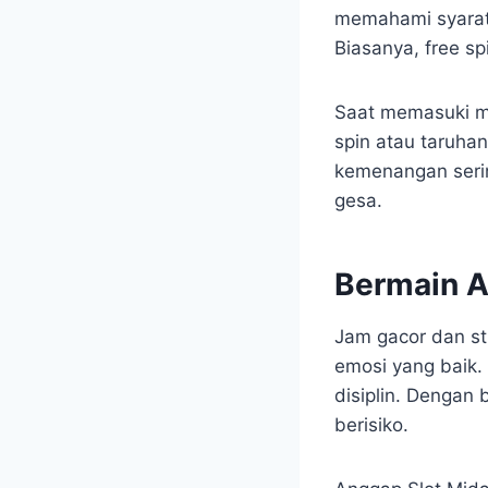
memahami syarat 
Biasanya, free sp
Saat memasuki mo
spin atau taruha
kemenangan serin
gesa.
Bermain A
Jam gacor dan str
emosi yang baik.
disiplin. Dengan 
berisiko.