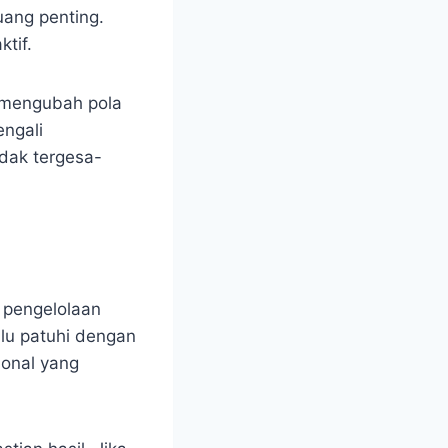
uang penting.
tif.
i mengubah pola
engali
idak tergesa-
n pengelolaan
lu patuhi dengan
ional yang