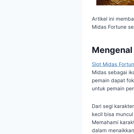
Artikel ini memb
Midas Fortune se
Mengenal 
Slot Midas Fortu
Midas sebagai ik
pemain dapat foku
untuk pemain pe
Dari segi karakte
kecil bisa muncul
Memahami karakte
dalam menaikkan