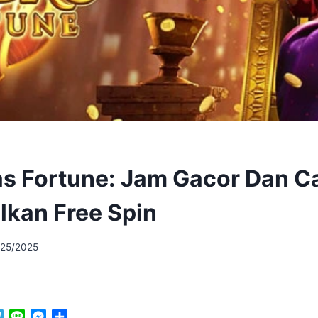
as Fortune: Jam Gacor Dan C
kan Free Spin
/25/2025
T
L
M
S