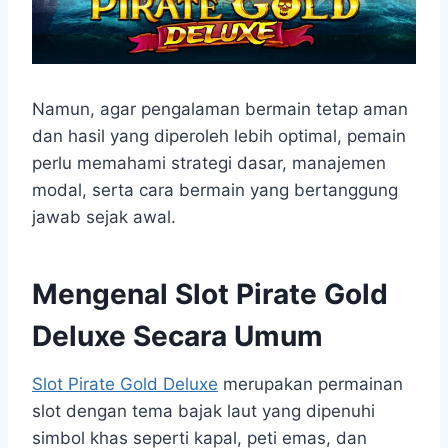
Namun, agar pengalaman bermain tetap aman
dan hasil yang diperoleh lebih optimal, pemain
perlu memahami strategi dasar, manajemen
modal, serta cara bermain yang bertanggung
jawab sejak awal.
Mengenal Slot Pirate Gold
Deluxe Secara Umum
Slot Pirate Gold Deluxe
merupakan permainan
slot dengan tema bajak laut yang dipenuhi
simbol khas seperti kapal, peti emas, dan