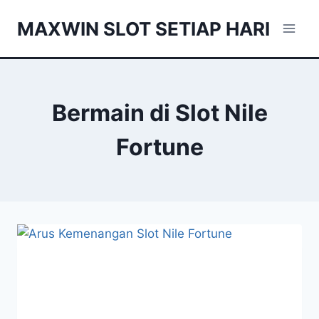
Skip
MAXWIN SLOT SETIAP HARI
to
content
Bermain di Slot Nile
Fortune