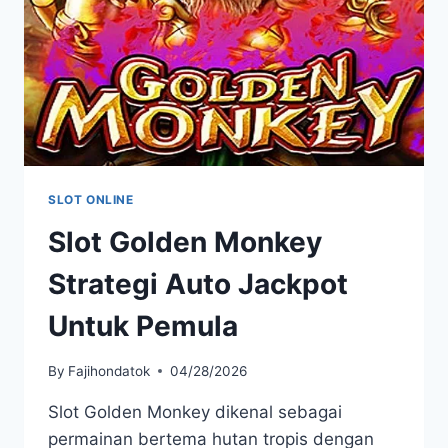
SLOT ONLINE
Slot Golden Monkey
Strategi Auto Jackpot
Untuk Pemula
By
Fajihondatok
04/28/2026
Slot Golden Monkey dikenal sebagai
permainan bertema hutan tropis dengan