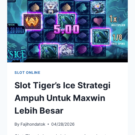
JACKPOT
BESAR
SLOT ONLINE
Slot Tiger’s Ice Strategi
Ampuh Untuk Maxwin
Lebih Besar
By
Fajihondatok
04/28/2026