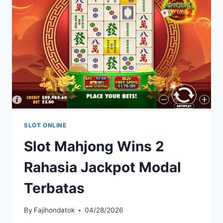
JACKPOT
SLOT ONLINE
Slot Mahjong Wins 2
Rahasia Jackpot Modal
Terbatas
By
Fajihondatok
04/28/2026