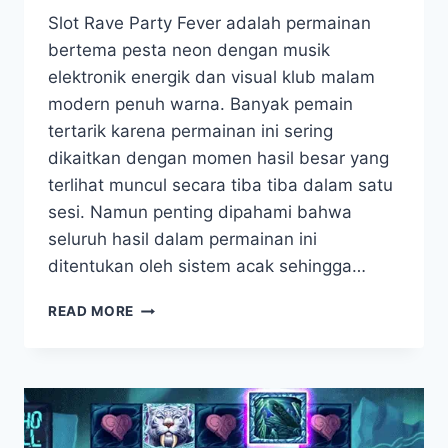
Slot Rave Party Fever adalah permainan
bertema pesta neon dengan musik
elektronik energik dan visual klub malam
modern penuh warna. Banyak pemain
tertarik karena permainan ini sering
dikaitkan dengan momen hasil besar yang
terlihat muncul secara tiba tiba dalam satu
sesi. Namun penting dipahami bahwa
seluruh hasil dalam permainan ini
ditentukan oleh sistem acak sehingga…
SLOT
READ MORE
RAVE
PARTY
FEVER
TRIK
RAHASIA
MEMBOBOL