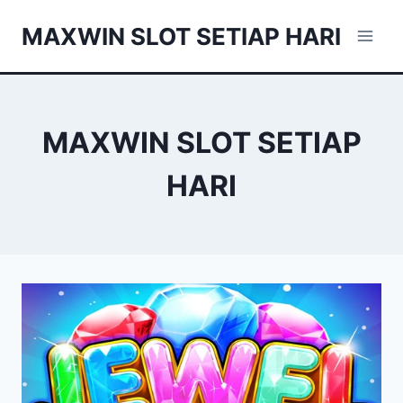
Skip
MAXWIN SLOT SETIAP HARI
to
content
MAXWIN SLOT SETIAP
HARI