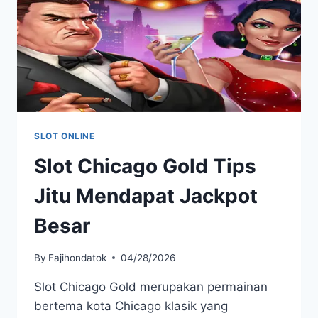
SLOT ONLINE
Slot Chicago Gold Tips
Jitu Mendapat Jackpot
Besar
By
Fajihondatok
04/28/2026
Slot Chicago Gold merupakan permainan
bertema kota Chicago klasik yang