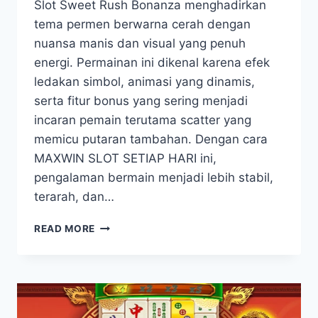
Slot Sweet Rush Bonanza menghadirkan
tema permen berwarna cerah dengan
nuansa manis dan visual yang penuh
energi. Permainan ini dikenal karena efek
ledakan simbol, animasi yang dinamis,
serta fitur bonus yang sering menjadi
incaran pemain terutama scatter yang
memicu putaran tambahan. Dengan cara
MAXWIN SLOT SETIAP HARI ini,
pengalaman bermain menjadi lebih stabil,
terarah, dan…
SLOT
READ MORE
SWEET
RUSH
BONANZA
TIPS
MENEMUKAN
SCATTER