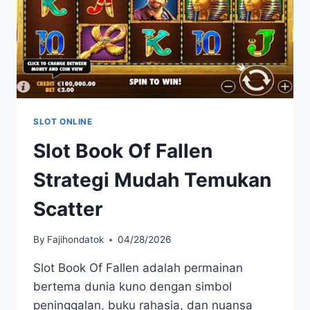
SLOT ONLINE
Slot Book Of Fallen
Strategi Mudah Temukan
Scatter
By
Fajihondatok
04/28/2026
Slot Book Of Fallen adalah permainan
bertema dunia kuno dengan simbol
peninggalan, buku rahasia, dan nuansa