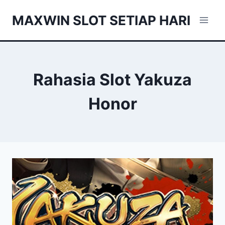
Skip
MAXWIN SLOT SETIAP HARI
to
content
Rahasia Slot Yakuza
Honor