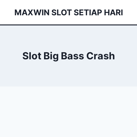
MAXWIN SLOT SETIAP HARI
Slot Big Bass Crash