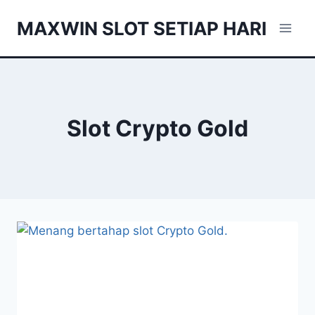
Skip
MAXWIN SLOT SETIAP HARI
to
content
Slot Crypto Gold