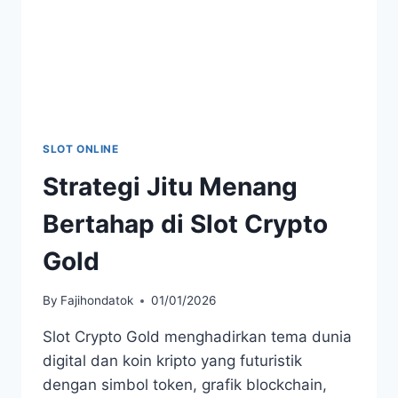
SLOT ONLINE
Strategi Jitu Menang
Bertahap di Slot Crypto
Gold
By
Fajihondatok
01/01/2026
Slot Crypto Gold menghadirkan tema dunia
digital dan koin kripto yang futuristik
dengan simbol token, grafik blockchain,