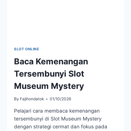
SLOT ONLINE
Baca Kemenangan
Tersembunyi Slot
Museum Mystery
By
Fajihondatok
01/10/2026
Pelajari cara membaca kemenangan
tersembunyi di Slot Museum Mystery
dengan strategi cermat dan fokus pada