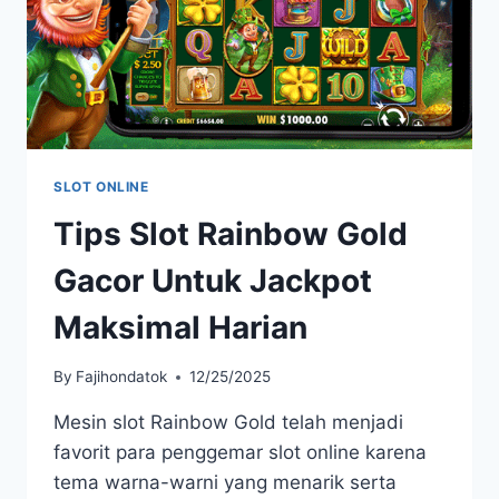
SLOT ONLINE
Tips Slot Rainbow Gold
Gacor Untuk Jackpot
Maksimal Harian
By
Fajihondatok
12/25/2025
Mesin slot Rainbow Gold telah menjadi
favorit para penggemar slot online karena
tema warna-warni yang menarik serta