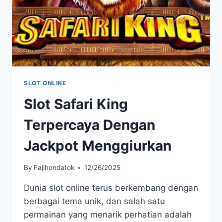
SLOT ONLINE
Slot Safari King
Terpercaya Dengan
Jackpot Menggiurkan
By
Fajihondatok
12/26/2025
Dunia slot online terus berkembang dengan
berbagai tema unik, dan salah satu
permainan yang menarik perhatian adalah