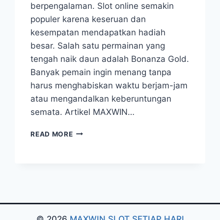
berpengalaman. Slot online semakin
populer karena keseruan dan
kesempatan mendapatkan hadiah
besar. Salah satu permainan yang
tengah naik daun adalah Bonanza Gold.
Banyak pemain ingin menang tanpa
harus menghabiskan waktu berjam-jam
atau mengandalkan keberuntungan
semata. Artikel MAXWIN…
TRIK
READ MORE
SLOT
BONANZA
GOLD
MENANG
TANPA
RIBET
© 2026
MAXWIN SLOT SETIAP HARI