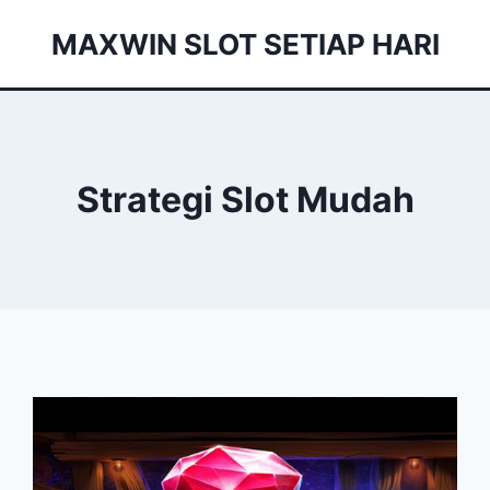
MAXWIN SLOT SETIAP HARI
Strategi Slot Mudah