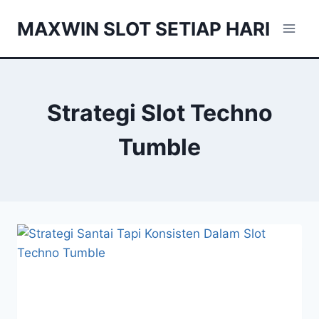
Skip
MAXWIN SLOT SETIAP HARI
to
content
Strategi Slot Techno
Tumble