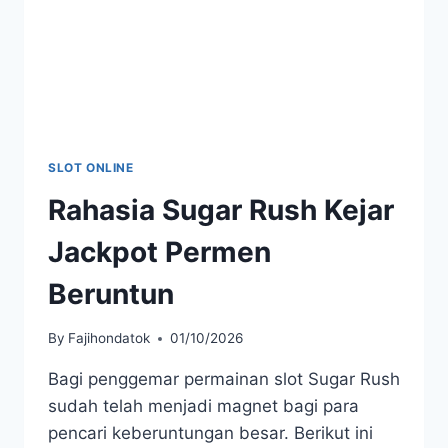
SLOT ONLINE
Rahasia Sugar Rush Kejar
Jackpot Permen
Beruntun
By
Fajihondatok
01/10/2026
Bagi penggemar permainan slot Sugar Rush
sudah telah menjadi magnet bagi para
pencari keberuntungan besar. Berikut ini