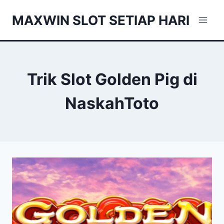
Skip
MAXWIN SLOT SETIAP HARI
to
content
Trik Slot Golden Pig di
NaskahToto