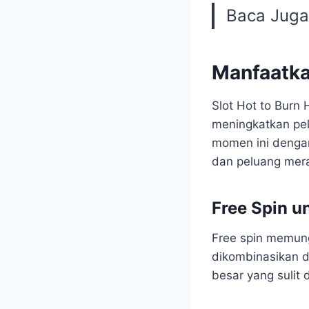
Baca Jug
Manfaatka
Slot Hot to Burn
meningkatkan pel
momen ini dengan
dan peluang mera
Free Spin 
Free spin memung
dikombinasikan d
besar yang sulit 