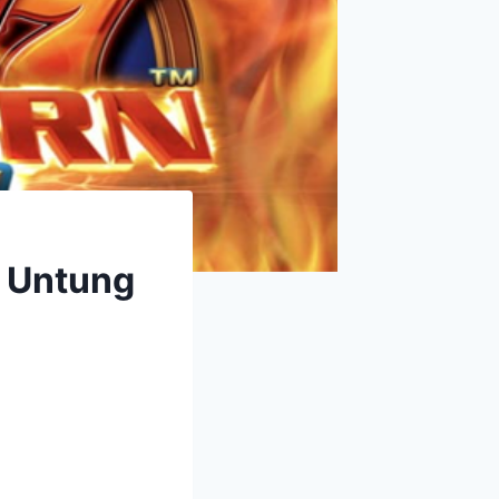
r Untung