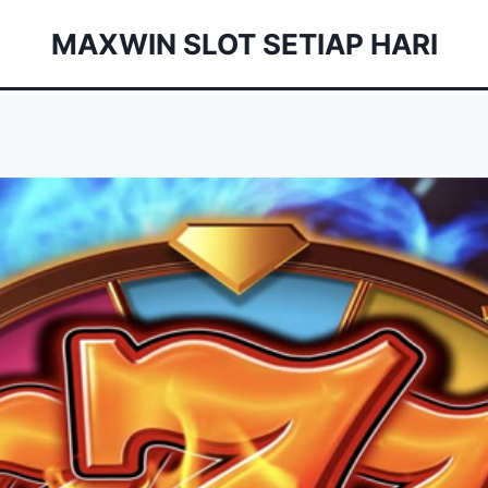
MAXWIN SLOT SETIAP HARI