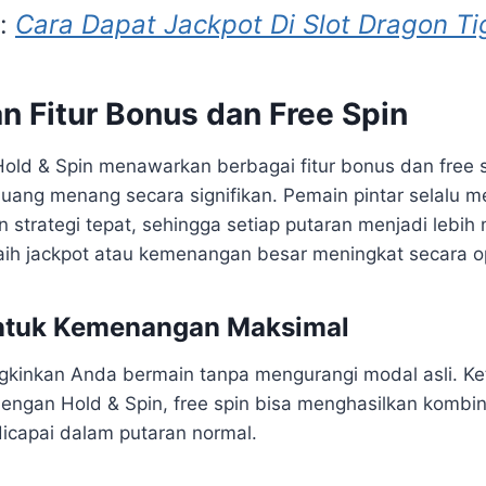
a:
Cara Dapat Jackpot Di Slot Dragon Ti
n Fitur Bonus dan Free Spin
 Hold & Spin menawarkan berbagai fitur bonus dan free 
uang menang secara signifikan. Pemain pintar selalu 
 strategi tepat, sehingga setiap putaran menjadi lebi
ih jackpot atau kemenangan besar meningkat secara o
untuk Kemenangan Maksimal
kinkan Anda bermain tanpa mengurangi modal asli. Ke
engan Hold & Spin, free spin bisa menghasilkan komb
dicapai dalam putaran normal.