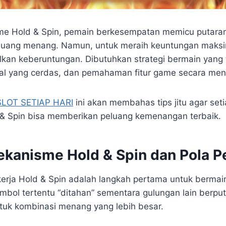
e Hold & Spin, pemain berkesempatan memicu putara
luang menang. Namun, untuk meraih keuntungan maksim
an keberuntungan. Dibutuhkan strategi bermain yang 
al yang cerdas, dan pemahaman fitur game secara men
LOT SETIAP HARI
ini akan membahas tips jitu agar seti
 & Spin bisa memberikan peluang kemenangan terbaik.
kanisme Hold & Spin dan Pola P
rja Hold & Spin adalah langkah pertama untuk bermain c
bol tertentu “ditahan” sementara gulungan lain berpu
uk kombinasi menang yang lebih besar.