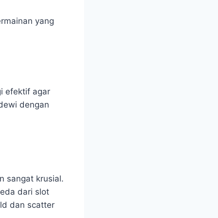
permainan yang
efektif agar
 dewi dengan
sangat krusial.
eda dari slot
ld dan scatter