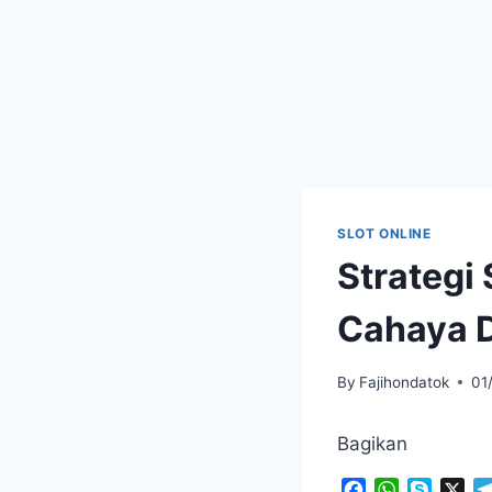
SLOT ONLINE
Strategi 
Cahaya 
By
Fajihondatok
01
Bagikan
F
W
S
X