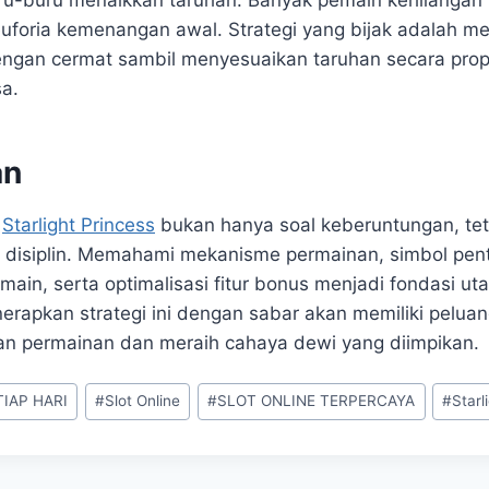
uforia kemenangan awal. Strategi yang bijak adalah me
ngan cermat sambil menyesuaikan taruhan secara prop
sa.
an
i
Starlight Princess
bukan hanya soal keberuntungan, teta
 disiplin. Memahami mekanisme permainan, simbol pen
main, serta optimalisasi fitur bonus menjadi fondasi u
rapkan strategi ini dengan sabar akan memiliki peluang
n permainan dan meraih cahaya dewi yang diimpikan.
IAP HARI
#
Slot Online
#
SLOT ONLINE TERPERCAYA
#
Starl