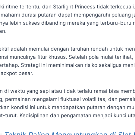
iki ritme tertentu, dan Starlight Princess tidak terkecua
emahami durasi putaran dapat mempengaruhi peluang j
nya lebih sukses dibanding mereka yang terburu-buru 
an.
efektif adalah memulai dengan taruhan rendah untuk me
nsi munculnya fitur khusus. Setelah pola mulai terlihat,
rtahap. Strategi ini meminimalkan risiko sekaligus men
ackpot besar.
in di waktu yang sepi atau tidak terlalu ramai bisa me
g, permainan mengalami fluktuasi volatilitas, dan pema
an kondisi ini untuk mendapatkan putaran dengan multi
ut-turut. Kedisiplinan dan pengamatan menjadi kunci uta
a:
Teknik Paling Menguntungkan di Slot 