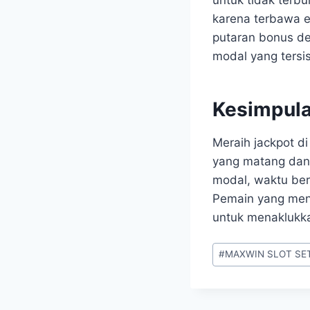
karena terbawa e
putaran bonus de
modal yang tersi
Kesimpul
Meraih jackpot d
yang matang dan
modal, waktu ber
Pemain yang mene
untuk menaklukka
Post
#
MAXWIN SLOT SET
Tags: