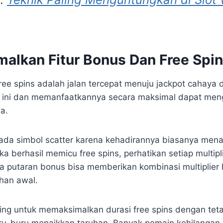
alkan Fitur Bonus Dan Free Spi
free spins adalah jalan tercepat menuju jackpot cahaya
ur ini dan memanfaatkannya secara maksimal dapat me
a.
ada simbol scatter karena kehadirannya biasanya men
ka berhasil memicu free spins, perhatikan setiap multip
 putaran bonus bisa memberikan kombinasi multiplier 
ruhan awal.
ting untuk memaksimalkan durasi free spins dengan tet
uru-buru menaikkan taruhan. Banyak pemain kehilangan